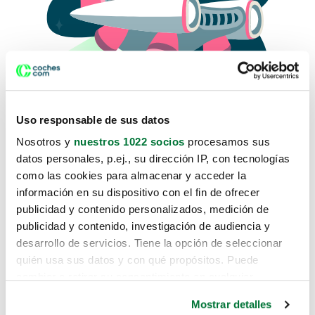
Uso responsable de sus datos
Nosotros y
nuestros 1022 socios
procesamos sus
datos personales, p.ej., su dirección IP, con tecnologías
como las cookies para almacenar y acceder la
Lo sentimos, no sabemos como
información en su dispositivo con el fin de ofrecer
te hemos traido hasta aquí.
publicidad y contenido personalizados, medición de
publicidad y contenido, investigación de audiencia y
desarrollo de servicios. Tiene la opción de seleccionar
Pero puedes encontrar el coche que estás
quién usa sus datos y con qué propósitos. Puede
buscando en alguno de estos enlaces:
cambiar o retirar su consentimiento en cualquier
momento desde la Declaración de cookies o clicando en
Coches nuevos
Mostrar detalles
el Menú de consentimiento.