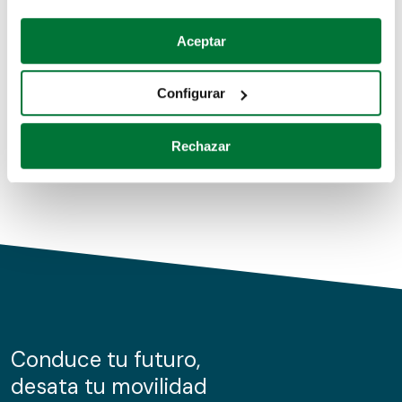
Coches de segunda mano
Si lo permite, también quisiéramos:
Aceptar
Recopilar información sobre su ubicación geográfica
Coches de km0
que puede tener una precisión de varios metros
Configurar
Coches de renting
Identificar su dispositivo analizándolo activamente
para buscar características específicas (huellas
Rechazar
digitales)
Obtenga más información sobre cómo se procesan sus
datos personales y establezca sus preferencias en la
sección de datos
. Puede cambiar o retirar su
consentimiento en cualquier momento en la Declaración
de cookies.
Las cookies de este sitio web se usan para personalizar
el contenido y los anuncios, ofrecer funciones de redes
sociales y analizar el tráfico. Además, compartimos
Conduce tu futuro,
información sobre el uso que haga del sitio web con
desata tu movilidad
nuestros partners de redes sociales, publicidad y análisis