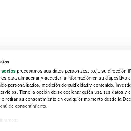
datos
 socios
procesamos sus datos personales, p.ej., su dirección I
es para almacenar y acceder la información en su dispositivo co
nido personalizados, medición de publicidad y contenido, investi
servicios. Tiene la opción de seleccionar quién usa sus datos y 
 o retirar su consentimiento en cualquier momento desde la Dec
Menú de consentimiento.
siéramos:
Aviso protección de datos
 sobre su ubicación geográfica que puede tener una precisión de