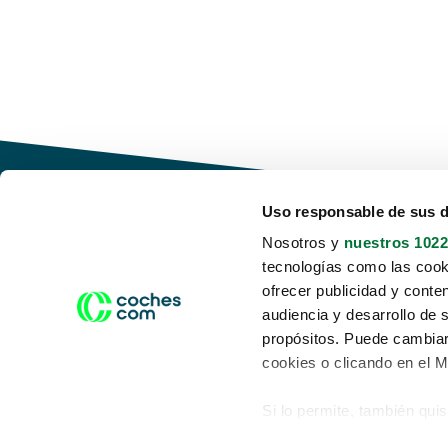
Uso responsable de sus 
Nosotros y
nuestros 1022
tecnologías como las cooki
Conduce tu futuro,
ofrecer publicidad y conte
desata tu movilidad
audiencia y desarrollo de 
propósitos. Puede cambiar
cookies o clicando en el 
Si lo permite, también qui
Acerca de nosotros
Aviso legal
Recopilar información