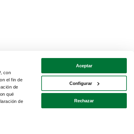
Aceptar
P, con
n el fin de
Configurar
gación de
con qué
Rechazar
laración de
Política de cookies
Contacto
 varios metros