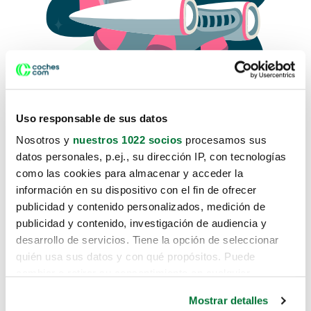
Uso responsable de sus datos
Nosotros y
nuestros 1022 socios
procesamos sus
datos personales, p.ej., su dirección IP, con tecnologías
como las cookies para almacenar y acceder la
Lo sentimos, no sabemos como
información en su dispositivo con el fin de ofrecer
te hemos traido hasta aquí.
publicidad y contenido personalizados, medición de
publicidad y contenido, investigación de audiencia y
desarrollo de servicios. Tiene la opción de seleccionar
Pero puedes encontrar el coche que estás
quién usa sus datos y con qué propósitos. Puede
buscando en alguno de estos enlaces:
cambiar o retirar su consentimiento en cualquier
momento desde la Declaración de cookies o clicando en
Coches nuevos
Mostrar detalles
el Menú de consentimiento.