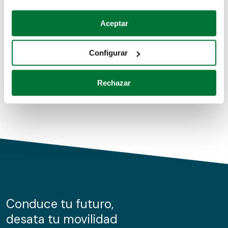
Coches de segunda mano
Si lo permite, también quisiéramos:
Aceptar
Recopilar información sobre su ubicación geográfica
Coches de km0
que puede tener una precisión de varios metros
Configurar
Coches de renting
Identificar su dispositivo analizándolo activamente
para buscar características específicas (huellas
Rechazar
digitales)
Obtenga más información sobre cómo se procesan sus
datos personales y establezca sus preferencias en la
sección de datos
. Puede cambiar o retirar su
consentimiento en cualquier momento en la Declaración
de cookies.
Las cookies de este sitio web se usan para personalizar
el contenido y los anuncios, ofrecer funciones de redes
sociales y analizar el tráfico. Además, compartimos
Conduce tu futuro,
información sobre el uso que haga del sitio web con
desata tu movilidad
nuestros partners de redes sociales, publicidad y análisis