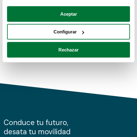
Coches de segunda mano
Si lo permite, también quisiéramos:
Aceptar
Recopilar información sobre su ubicación geográfica
Coches de km0
que puede tener una precisión de varios metros
Configurar
Coches de renting
Identificar su dispositivo analizándolo activamente
para buscar características específicas (huellas
Rechazar
digitales)
Obtenga más información sobre cómo se procesan sus
datos personales y establezca sus preferencias en la
sección de datos
. Puede cambiar o retirar su
consentimiento en cualquier momento en la Declaración
de cookies.
Las cookies de este sitio web se usan para personalizar
el contenido y los anuncios, ofrecer funciones de redes
sociales y analizar el tráfico. Además, compartimos
Conduce tu futuro,
información sobre el uso que haga del sitio web con
desata tu movilidad
nuestros partners de redes sociales, publicidad y análisis