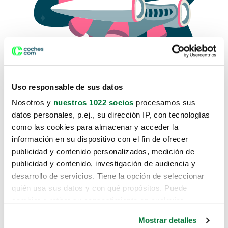
Uso responsable de sus datos
Nosotros y
nuestros 1022 socios
procesamos sus
datos personales, p.ej., su dirección IP, con tecnologías
como las cookies para almacenar y acceder la
Lo sentimos, no sabemos como
información en su dispositivo con el fin de ofrecer
te hemos traido hasta aquí.
publicidad y contenido personalizados, medición de
publicidad y contenido, investigación de audiencia y
desarrollo de servicios. Tiene la opción de seleccionar
Pero puedes encontrar el coche que estás
quién usa sus datos y con qué propósitos. Puede
buscando en alguno de estos enlaces:
cambiar o retirar su consentimiento en cualquier
momento desde la Declaración de cookies o clicando en
Coches nuevos
Mostrar detalles
el Menú de consentimiento.