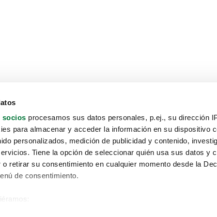
datos
 socios
procesamos sus datos personales, p.ej., su dirección I
es para almacenar y acceder la información en su dispositivo co
nido personalizados, medición de publicidad y contenido, investi
servicios. Tiene la opción de seleccionar quién usa sus datos y 
 o retirar su consentimiento en cualquier momento desde la Dec
Menú de consentimiento.
siéramos:
Aviso protección de datos
 sobre su ubicación geográfica que puede tener una precisión de