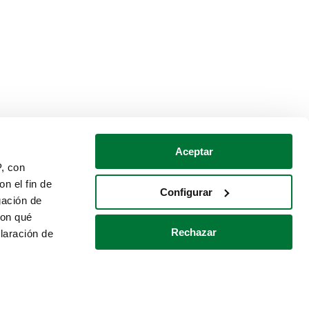
Aceptar
P, con
n el fin de
Configurar
gación de
con qué
Rechazar
laración de
Política de cookies
Contacto
 varios metros