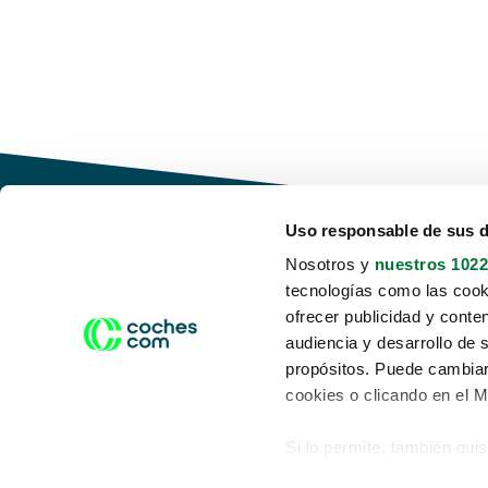
Uso responsable de sus 
Nosotros y
nuestros 1022
tecnologías como las cooki
Conduce tu futuro,
ofrecer publicidad y conte
desata tu movilidad
audiencia y desarrollo de 
propósitos. Puede cambiar
cookies o clicando en el 
Si lo permite, también qui
Acerca de nosotros
Aviso legal
Recopilar información