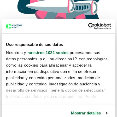
Uso responsable de sus datos
Nosotros y
nuestros 1022 socios
procesamos sus
datos personales, p.ej., su dirección IP, con tecnologías
como las cookies para almacenar y acceder la
Lo sentimos, no sabemos como
información en su dispositivo con el fin de ofrecer
te hemos traido hasta aquí.
publicidad y contenido personalizados, medición de
publicidad y contenido, investigación de audiencia y
desarrollo de servicios. Tiene la opción de seleccionar
Pero puedes encontrar el coche que estás
quién usa sus datos y con qué propósitos. Puede
buscando en alguno de estos enlaces:
cambiar o retirar su consentimiento en cualquier
momento desde la Declaración de cookies o clicando en
Coches nuevos
Mostrar detalles
el Menú de consentimiento.