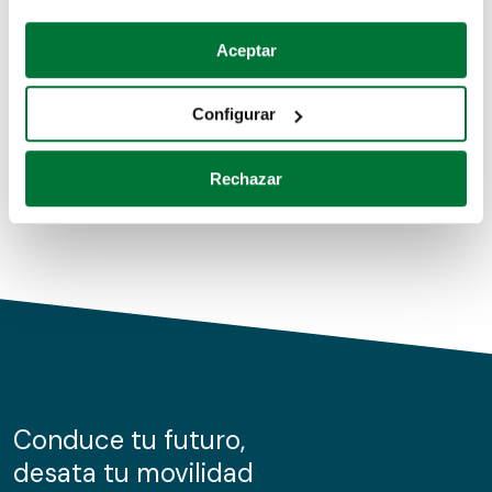
Coches de segunda mano
Si lo permite, también quisiéramos:
Aceptar
Recopilar información sobre su ubicación geográfica
Coches de km0
que puede tener una precisión de varios metros
Configurar
Coches de renting
Identificar su dispositivo analizándolo activamente
para buscar características específicas (huellas
Rechazar
digitales)
Obtenga más información sobre cómo se procesan sus
datos personales y establezca sus preferencias en la
sección de datos
. Puede cambiar o retirar su
consentimiento en cualquier momento en la Declaración
de cookies.
Las cookies de este sitio web se usan para personalizar
el contenido y los anuncios, ofrecer funciones de redes
sociales y analizar el tráfico. Además, compartimos
Conduce tu futuro,
información sobre el uso que haga del sitio web con
desata tu movilidad
nuestros partners de redes sociales, publicidad y análisis