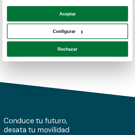
Coches de segunda mano
Si lo permite, también quisiéramos:
Aceptar
Recopilar información sobre su ubicación geográfica
Coches de km0
que puede tener una precisión de varios metros
Configurar
Coches de renting
Identificar su dispositivo analizándolo activamente
para buscar características específicas (huellas
Rechazar
digitales)
Obtenga más información sobre cómo se procesan sus
datos personales y establezca sus preferencias en la
sección de datos
. Puede cambiar o retirar su
consentimiento en cualquier momento en la Declaración
de cookies.
Las cookies de este sitio web se usan para personalizar
el contenido y los anuncios, ofrecer funciones de redes
sociales y analizar el tráfico. Además, compartimos
Conduce tu futuro,
información sobre el uso que haga del sitio web con
desata tu movilidad
nuestros partners de redes sociales, publicidad y análisis