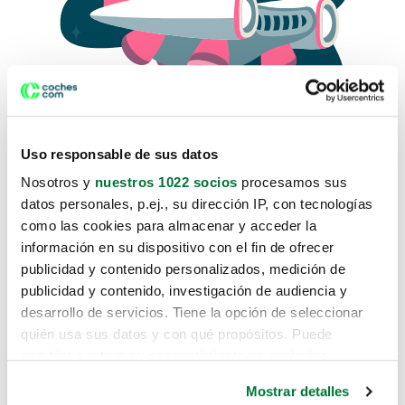
Uso responsable de sus datos
Nosotros y
nuestros 1022 socios
procesamos sus
datos personales, p.ej., su dirección IP, con tecnologías
como las cookies para almacenar y acceder la
Lo sentimos, no sabemos como
información en su dispositivo con el fin de ofrecer
te hemos traido hasta aquí.
publicidad y contenido personalizados, medición de
publicidad y contenido, investigación de audiencia y
desarrollo de servicios. Tiene la opción de seleccionar
Pero puedes encontrar el coche que estás
quién usa sus datos y con qué propósitos. Puede
buscando en alguno de estos enlaces:
cambiar o retirar su consentimiento en cualquier
momento desde la Declaración de cookies o clicando en
Coches nuevos
Mostrar detalles
el Menú de consentimiento.