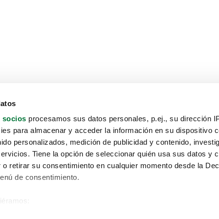
datos
 socios
procesamos sus datos personales, p.ej., su dirección I
es para almacenar y acceder la información en su dispositivo co
nido personalizados, medición de publicidad y contenido, investi
servicios. Tiene la opción de seleccionar quién usa sus datos y 
 o retirar su consentimiento en cualquier momento desde la Dec
Menú de consentimiento.
siéramos:
Aviso protección de datos
 sobre su ubicación geográfica que puede tener una precisión de