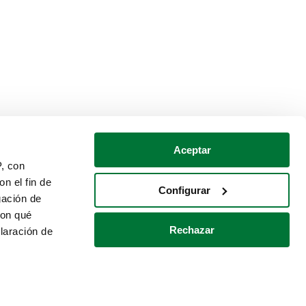
Aceptar
P, con
n el fin de
Configurar
gación de
con qué
Rechazar
laración de
Política de cookies
Contacto
 varios metros