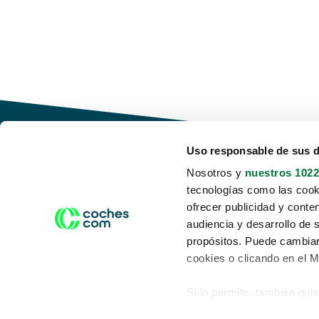
Uso responsable de sus 
Nosotros y
nuestros 1022
tecnologías como las cooki
Conduce tu futuro,
ofrecer publicidad y conte
desata tu movilidad
audiencia y desarrollo de 
propósitos. Puede cambiar
cookies o clicando en el 
Si lo permite, también qui
Acerca de nosotros
Aviso legal
Recopilar información