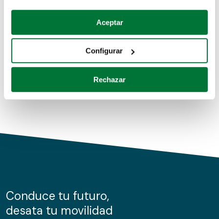
Coches de segunda mano
Si lo permite, también quisiéramos:
Aceptar
Recopilar información sobre su ubicación geográfica
Coches de km0
que puede tener una precisión de varios metros
Configurar
Coches de renting
Identificar su dispositivo analizándolo activamente
para buscar características específicas (huellas
Rechazar
digitales)
Obtenga más información sobre cómo se procesan sus
datos personales y establezca sus preferencias en la
sección de datos
. Puede cambiar o retirar su
consentimiento en cualquier momento en la Declaración
de cookies.
Las cookies de este sitio web se usan para personalizar
el contenido y los anuncios, ofrecer funciones de redes
sociales y analizar el tráfico. Además, compartimos
Conduce tu futuro,
información sobre el uso que haga del sitio web con
desata tu movilidad
nuestros partners de redes sociales, publicidad y análisis