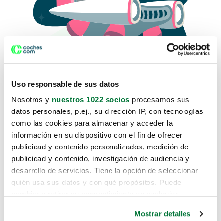
Uso responsable de sus datos
Nosotros y
nuestros 1022 socios
procesamos sus
datos personales, p.ej., su dirección IP, con tecnologías
como las cookies para almacenar y acceder la
Lo sentimos, no sabemos como
información en su dispositivo con el fin de ofrecer
te hemos traido hasta aquí.
publicidad y contenido personalizados, medición de
publicidad y contenido, investigación de audiencia y
desarrollo de servicios. Tiene la opción de seleccionar
Pero puedes encontrar el coche que estás
quién usa sus datos y con qué propósitos. Puede
buscando en alguno de estos enlaces:
cambiar o retirar su consentimiento en cualquier
momento desde la Declaración de cookies o clicando en
Coches nuevos
Mostrar detalles
el Menú de consentimiento.