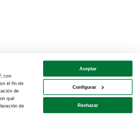
Aceptar
P, con
n el fin de
Configurar
gación de
con qué
Rechazar
laración de
Política de cookies
Contacto
 varios metros