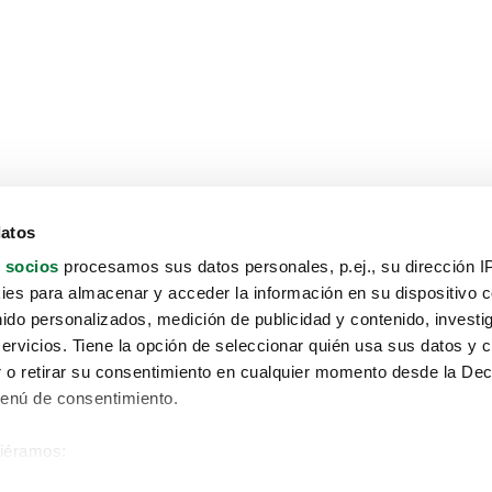
datos
 socios
procesamos sus datos personales, p.ej., su dirección I
es para almacenar y acceder la información en su dispositivo co
nido personalizados, medición de publicidad y contenido, investi
servicios. Tiene la opción de seleccionar quién usa sus datos y 
 o retirar su consentimiento en cualquier momento desde la Dec
Menú de consentimiento.
siéramos:
Aviso protección de datos
 sobre su ubicación geográfica que puede tener una precisión de