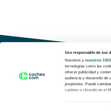
Uso responsable de sus 
Nosotros y
nuestros 1022
tecnologías como las cooki
Conduce tu futuro,
ofrecer publicidad y conte
desata tu movilidad
audiencia y desarrollo de 
propósitos. Puede cambiar
cookies o clicando en el 
Si lo permite, también qui
Acerca de nosotros
Aviso legal
Recopilar información