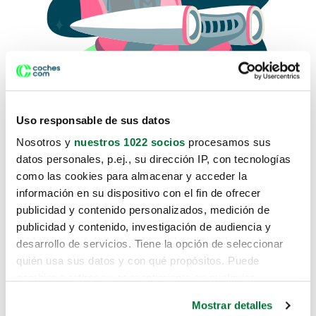
Uso responsable de sus datos
Nosotros y
nuestros 1022 socios
procesamos sus
datos personales, p.ej., su dirección IP, con tecnologías
como las cookies para almacenar y acceder la
Lo sentimos, no sabemos como
información en su dispositivo con el fin de ofrecer
te hemos traido hasta aquí.
publicidad y contenido personalizados, medición de
publicidad y contenido, investigación de audiencia y
desarrollo de servicios. Tiene la opción de seleccionar
Pero puedes encontrar el coche que estás
quién usa sus datos y con qué propósitos. Puede
buscando en alguno de estos enlaces:
cambiar o retirar su consentimiento en cualquier
momento desde la Declaración de cookies o clicando en
Coches nuevos
Mostrar detalles
el Menú de consentimiento.