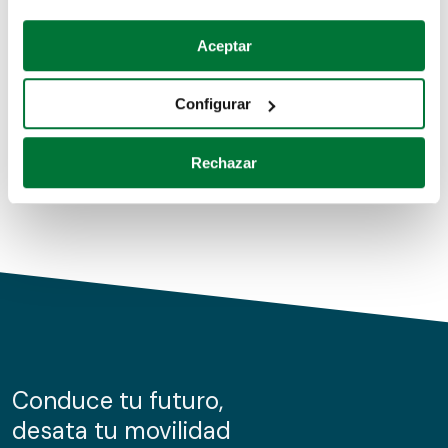
Coches de segunda mano
Si lo permite, también quisiéramos:
Aceptar
Recopilar información sobre su ubicación geográfica
Coches de km0
que puede tener una precisión de varios metros
Configurar
Coches de renting
Identificar su dispositivo analizándolo activamente
para buscar características específicas (huellas
Rechazar
digitales)
Obtenga más información sobre cómo se procesan sus
datos personales y establezca sus preferencias en la
sección de datos
. Puede cambiar o retirar su
consentimiento en cualquier momento en la Declaración
de cookies.
Las cookies de este sitio web se usan para personalizar
el contenido y los anuncios, ofrecer funciones de redes
sociales y analizar el tráfico. Además, compartimos
Conduce tu futuro,
información sobre el uso que haga del sitio web con
desata tu movilidad
nuestros partners de redes sociales, publicidad y análisis