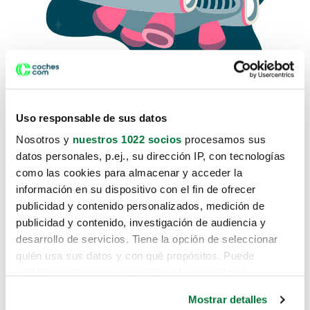
Uso responsable de sus datos
Nosotros y
nuestros 1022 socios
procesamos sus
datos personales, p.ej., su dirección IP, con tecnologías
como las cookies para almacenar y acceder la
Lo sentimos, no sabemos como
información en su dispositivo con el fin de ofrecer
te hemos traido hasta aquí.
publicidad y contenido personalizados, medición de
publicidad y contenido, investigación de audiencia y
desarrollo de servicios. Tiene la opción de seleccionar
Pero puedes encontrar el coche que estás
quién usa sus datos y con qué propósitos. Puede
buscando en alguno de estos enlaces:
cambiar o retirar su consentimiento en cualquier
momento desde la Declaración de cookies o clicando en
Coches nuevos
Mostrar detalles
el Menú de consentimiento.