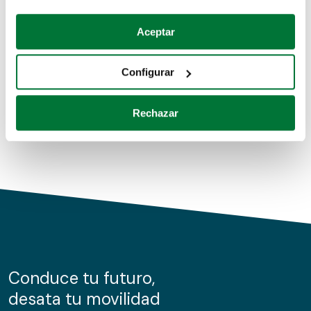
Coches de segunda mano
Si lo permite, también quisiéramos:
Aceptar
Recopilar información sobre su ubicación geográfica
Coches de km0
que puede tener una precisión de varios metros
Configurar
Coches de renting
Identificar su dispositivo analizándolo activamente
para buscar características específicas (huellas
Rechazar
digitales)
Obtenga más información sobre cómo se procesan sus
datos personales y establezca sus preferencias en la
sección de datos
. Puede cambiar o retirar su
consentimiento en cualquier momento en la Declaración
de cookies.
Las cookies de este sitio web se usan para personalizar
el contenido y los anuncios, ofrecer funciones de redes
sociales y analizar el tráfico. Además, compartimos
Conduce tu futuro,
información sobre el uso que haga del sitio web con
desata tu movilidad
nuestros partners de redes sociales, publicidad y análisis