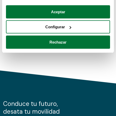
Coches de segunda mano
Si lo permite, también quisiéramos:
Aceptar
Recopilar información sobre su ubicación geográfica
Coches de km0
que puede tener una precisión de varios metros
Configurar
Coches de renting
Identificar su dispositivo analizándolo activamente
para buscar características específicas (huellas
Rechazar
digitales)
Obtenga más información sobre cómo se procesan sus
datos personales y establezca sus preferencias en la
sección de datos
. Puede cambiar o retirar su
consentimiento en cualquier momento en la Declaración
de cookies.
Las cookies de este sitio web se usan para personalizar
el contenido y los anuncios, ofrecer funciones de redes
sociales y analizar el tráfico. Además, compartimos
Conduce tu futuro,
información sobre el uso que haga del sitio web con
desata tu movilidad
nuestros partners de redes sociales, publicidad y análisis