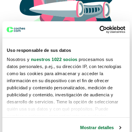
Uso responsable de sus datos
Nosotros y
nuestros 1022 socios
procesamos sus
datos personales, p.ej., su dirección IP, con tecnologías
como las cookies para almacenar y acceder la
Lo sentimos, no sabemos como
información en su dispositivo con el fin de ofrecer
te hemos traido hasta aquí.
publicidad y contenido personalizados, medición de
publicidad y contenido, investigación de audiencia y
desarrollo de servicios. Tiene la opción de seleccionar
Pero puedes encontrar el coche que estás
quién usa sus datos y con qué propósitos. Puede
buscando en alguno de estos enlaces:
cambiar o retirar su consentimiento en cualquier
momento desde la Declaración de cookies o clicando en
Coches nuevos
Mostrar detalles
el Menú de consentimiento.