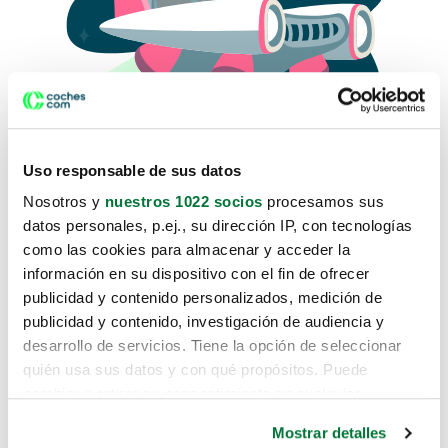
Uso responsable de sus datos
Nosotros y
nuestros 1022 socios
procesamos sus
datos personales, p.ej., su dirección IP, con tecnologías
como las cookies para almacenar y acceder la
Lo sentimos, no sabemos como
información en su dispositivo con el fin de ofrecer
te hemos traido hasta aquí.
publicidad y contenido personalizados, medición de
publicidad y contenido, investigación de audiencia y
desarrollo de servicios. Tiene la opción de seleccionar
Pero puedes encontrar el coche que estás
quién usa sus datos y con qué propósitos. Puede
buscando en alguno de estos enlaces:
cambiar o retirar su consentimiento en cualquier
momento desde la Declaración de cookies o clicando en
Coches nuevos
Mostrar detalles
el Menú de consentimiento.