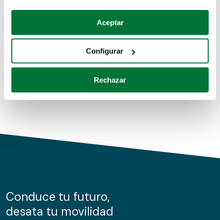
Coches de segunda mano
Si lo permite, también quisiéramos:
Aceptar
Recopilar información sobre su ubicación geográfica
Coches de km0
que puede tener una precisión de varios metros
Configurar
Coches de renting
Identificar su dispositivo analizándolo activamente
para buscar características específicas (huellas
Rechazar
digitales)
Obtenga más información sobre cómo se procesan sus
datos personales y establezca sus preferencias en la
sección de datos
. Puede cambiar o retirar su
consentimiento en cualquier momento en la Declaración
de cookies.
Las cookies de este sitio web se usan para personalizar
el contenido y los anuncios, ofrecer funciones de redes
sociales y analizar el tráfico. Además, compartimos
Conduce tu futuro,
información sobre el uso que haga del sitio web con
desata tu movilidad
nuestros partners de redes sociales, publicidad y análisis