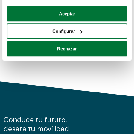
Coches de segunda mano
Si lo permite, también quisiéramos:
Aceptar
Recopilar información sobre su ubicación geográfica
Coches de km0
que puede tener una precisión de varios metros
Configurar
Coches de renting
Identificar su dispositivo analizándolo activamente
para buscar características específicas (huellas
Rechazar
digitales)
Obtenga más información sobre cómo se procesan sus
datos personales y establezca sus preferencias en la
sección de datos
. Puede cambiar o retirar su
consentimiento en cualquier momento en la Declaración
de cookies.
Las cookies de este sitio web se usan para personalizar
el contenido y los anuncios, ofrecer funciones de redes
sociales y analizar el tráfico. Además, compartimos
Conduce tu futuro,
información sobre el uso que haga del sitio web con
desata tu movilidad
nuestros partners de redes sociales, publicidad y análisis