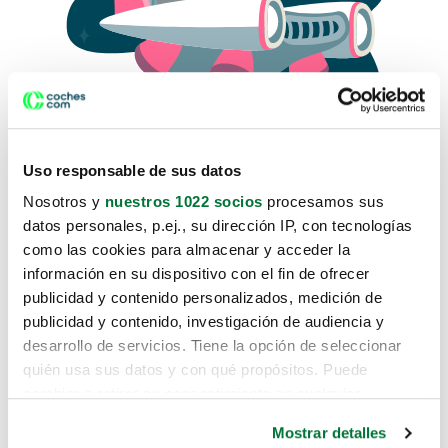
Uso responsable de sus datos
Nosotros y
nuestros 1022 socios
procesamos sus
datos personales, p.ej., su dirección IP, con tecnologías
como las cookies para almacenar y acceder la
Lo sentimos, no sabemos como
información en su dispositivo con el fin de ofrecer
te hemos traido hasta aquí.
publicidad y contenido personalizados, medición de
publicidad y contenido, investigación de audiencia y
desarrollo de servicios. Tiene la opción de seleccionar
Pero puedes encontrar el coche que estás
quién usa sus datos y con qué propósitos. Puede
buscando en alguno de estos enlaces:
cambiar o retirar su consentimiento en cualquier
momento desde la Declaración de cookies o clicando en
Coches nuevos
Mostrar detalles
el Menú de consentimiento.