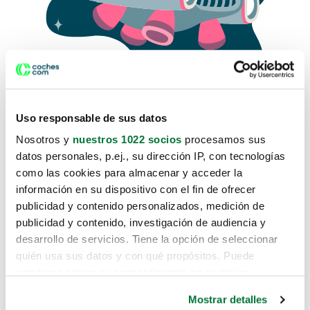
Uso responsable de sus datos
Nosotros y
nuestros 1022 socios
procesamos sus
datos personales, p.ej., su dirección IP, con tecnologías
como las cookies para almacenar y acceder la
Lo sentimos, no sabemos como
información en su dispositivo con el fin de ofrecer
te hemos traido hasta aquí.
publicidad y contenido personalizados, medición de
publicidad y contenido, investigación de audiencia y
desarrollo de servicios. Tiene la opción de seleccionar
Pero puedes encontrar el coche que estás
quién usa sus datos y con qué propósitos. Puede
buscando en alguno de estos enlaces:
cambiar o retirar su consentimiento en cualquier
momento desde la Declaración de cookies o clicando en
Coches nuevos
Mostrar detalles
el Menú de consentimiento.