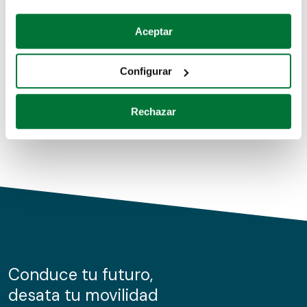
Coches de segunda mano
Si lo permite, también quisiéramos:
Aceptar
Recopilar información sobre su ubicación geográfica
Coches de km0
que puede tener una precisión de varios metros
Configurar
Coches de renting
Identificar su dispositivo analizándolo activamente
para buscar características específicas (huellas
Rechazar
digitales)
Obtenga más información sobre cómo se procesan sus
datos personales y establezca sus preferencias en la
sección de datos
. Puede cambiar o retirar su
consentimiento en cualquier momento en la Declaración
de cookies.
Las cookies de este sitio web se usan para personalizar
el contenido y los anuncios, ofrecer funciones de redes
sociales y analizar el tráfico. Además, compartimos
Conduce tu futuro,
información sobre el uso que haga del sitio web con
desata tu movilidad
nuestros partners de redes sociales, publicidad y análisis