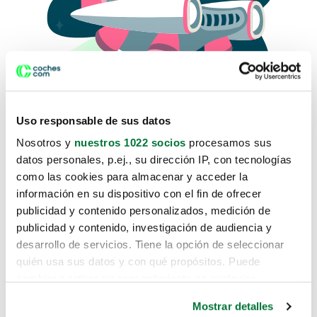
Uso responsable de sus datos
Nosotros y
nuestros 1022 socios
procesamos sus
datos personales, p.ej., su dirección IP, con tecnologías
como las cookies para almacenar y acceder la
Lo sentimos, no sabemos como
información en su dispositivo con el fin de ofrecer
te hemos traido hasta aquí.
publicidad y contenido personalizados, medición de
publicidad y contenido, investigación de audiencia y
desarrollo de servicios. Tiene la opción de seleccionar
Pero puedes encontrar el coche que estás
quién usa sus datos y con qué propósitos. Puede
buscando en alguno de estos enlaces:
cambiar o retirar su consentimiento en cualquier
momento desde la Declaración de cookies o clicando en
Coches nuevos
Mostrar detalles
el Menú de consentimiento.