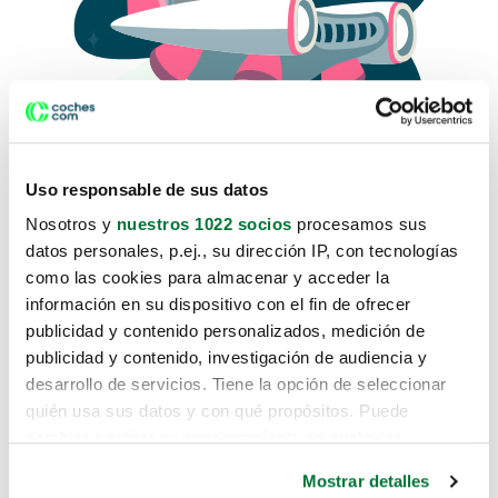
Uso responsable de sus datos
Nosotros y
nuestros 1022 socios
procesamos sus
datos personales, p.ej., su dirección IP, con tecnologías
como las cookies para almacenar y acceder la
Lo sentimos, no sabemos como
información en su dispositivo con el fin de ofrecer
te hemos traido hasta aquí.
publicidad y contenido personalizados, medición de
publicidad y contenido, investigación de audiencia y
desarrollo de servicios. Tiene la opción de seleccionar
Pero puedes encontrar el coche que estás
quién usa sus datos y con qué propósitos. Puede
buscando en alguno de estos enlaces:
cambiar o retirar su consentimiento en cualquier
momento desde la Declaración de cookies o clicando en
Coches nuevos
Mostrar detalles
el Menú de consentimiento.