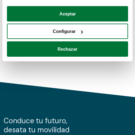
Coches de segunda mano
Si lo permite, también quisiéramos:
Aceptar
Recopilar información sobre su ubicación geográfica
Coches de km0
que puede tener una precisión de varios metros
Configurar
Coches de renting
Identificar su dispositivo analizándolo activamente
para buscar características específicas (huellas
Rechazar
digitales)
Obtenga más información sobre cómo se procesan sus
datos personales y establezca sus preferencias en la
sección de datos
. Puede cambiar o retirar su
consentimiento en cualquier momento en la Declaración
de cookies.
Las cookies de este sitio web se usan para personalizar
el contenido y los anuncios, ofrecer funciones de redes
sociales y analizar el tráfico. Además, compartimos
Conduce tu futuro,
información sobre el uso que haga del sitio web con
desata tu movilidad
nuestros partners de redes sociales, publicidad y análisis