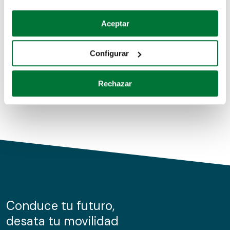
Coches de segunda mano
Si lo permite, también quisiéramos:
Aceptar
Recopilar información sobre su ubicación geográfica
Coches de km0
que puede tener una precisión de varios metros
Configurar
Coches de renting
Identificar su dispositivo analizándolo activamente
para buscar características específicas (huellas
Rechazar
digitales)
Obtenga más información sobre cómo se procesan sus
datos personales y establezca sus preferencias en la
sección de datos
. Puede cambiar o retirar su
consentimiento en cualquier momento en la Declaración
de cookies.
Las cookies de este sitio web se usan para personalizar
el contenido y los anuncios, ofrecer funciones de redes
sociales y analizar el tráfico. Además, compartimos
Conduce tu futuro,
información sobre el uso que haga del sitio web con
desata tu movilidad
nuestros partners de redes sociales, publicidad y análisis