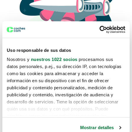
Uso responsable de sus datos
Nosotros y
nuestros 1022 socios
procesamos sus
datos personales, p.ej., su dirección IP, con tecnologías
como las cookies para almacenar y acceder la
Lo sentimos, no sabemos como
información en su dispositivo con el fin de ofrecer
te hemos traido hasta aquí.
publicidad y contenido personalizados, medición de
publicidad y contenido, investigación de audiencia y
desarrollo de servicios. Tiene la opción de seleccionar
Pero puedes encontrar el coche que estás
quién usa sus datos y con qué propósitos. Puede
buscando en alguno de estos enlaces:
cambiar o retirar su consentimiento en cualquier
momento desde la Declaración de cookies o clicando en
Coches nuevos
Mostrar detalles
el Menú de consentimiento.