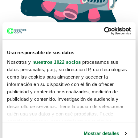
Uso responsable de sus datos
Nosotros y
nuestros 1022 socios
procesamos sus
datos personales, p.ej., su dirección IP, con tecnologías
como las cookies para almacenar y acceder la
Lo sentimos, no sabemos como
información en su dispositivo con el fin de ofrecer
te hemos traido hasta aquí.
publicidad y contenido personalizados, medición de
publicidad y contenido, investigación de audiencia y
desarrollo de servicios. Tiene la opción de seleccionar
Pero puedes encontrar el coche que estás
quién usa sus datos y con qué propósitos. Puede
buscando en alguno de estos enlaces:
cambiar o retirar su consentimiento en cualquier
momento desde la Declaración de cookies o clicando en
Coches nuevos
Mostrar detalles
el Menú de consentimiento.