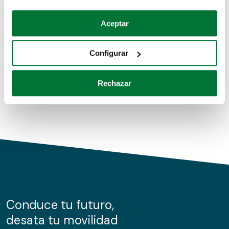
Coches de segunda mano
Si lo permite, también quisiéramos:
Aceptar
Recopilar información sobre su ubicación geográfica
Coches de km0
que puede tener una precisión de varios metros
Configurar
Coches de renting
Identificar su dispositivo analizándolo activamente
para buscar características específicas (huellas
Rechazar
digitales)
Obtenga más información sobre cómo se procesan sus
datos personales y establezca sus preferencias en la
sección de datos
. Puede cambiar o retirar su
consentimiento en cualquier momento en la Declaración
de cookies.
Las cookies de este sitio web se usan para personalizar
el contenido y los anuncios, ofrecer funciones de redes
sociales y analizar el tráfico. Además, compartimos
Conduce tu futuro,
información sobre el uso que haga del sitio web con
desata tu movilidad
nuestros partners de redes sociales, publicidad y análisis