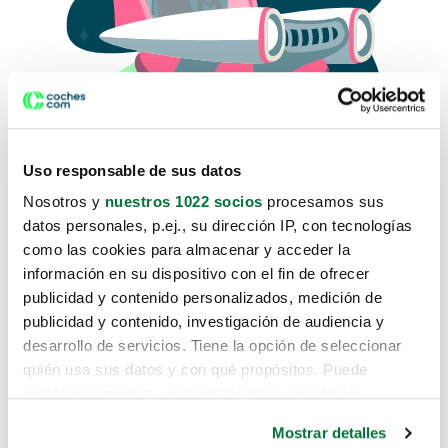
Uso responsable de sus datos
Nosotros y
nuestros 1022 socios
procesamos sus
datos personales, p.ej., su dirección IP, con tecnologías
como las cookies para almacenar y acceder la
Lo sentimos, no sabemos como
información en su dispositivo con el fin de ofrecer
te hemos traido hasta aquí.
publicidad y contenido personalizados, medición de
publicidad y contenido, investigación de audiencia y
desarrollo de servicios. Tiene la opción de seleccionar
Pero puedes encontrar el coche que estás
quién usa sus datos y con qué propósitos. Puede
buscando en alguno de estos enlaces:
cambiar o retirar su consentimiento en cualquier
momento desde la Declaración de cookies o clicando en
Coches nuevos
Mostrar detalles
el Menú de consentimiento.