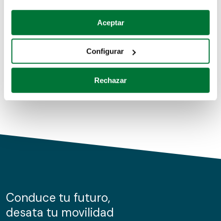
Coches de segunda mano
Si lo permite, también quisiéramos:
Aceptar
Recopilar información sobre su ubicación geográfica
Coches de km0
que puede tener una precisión de varios metros
Configurar
Coches de renting
Identificar su dispositivo analizándolo activamente
para buscar características específicas (huellas
Rechazar
digitales)
Obtenga más información sobre cómo se procesan sus
datos personales y establezca sus preferencias en la
sección de datos
. Puede cambiar o retirar su
consentimiento en cualquier momento en la Declaración
de cookies.
Las cookies de este sitio web se usan para personalizar
el contenido y los anuncios, ofrecer funciones de redes
sociales y analizar el tráfico. Además, compartimos
Conduce tu futuro,
información sobre el uso que haga del sitio web con
desata tu movilidad
nuestros partners de redes sociales, publicidad y análisis