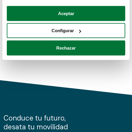
Coches de segunda mano
Si lo permite, también quisiéramos:
Aceptar
Recopilar información sobre su ubicación geográfica
Coches de km0
que puede tener una precisión de varios metros
Configurar
Coches de renting
Identificar su dispositivo analizándolo activamente
para buscar características específicas (huellas
Rechazar
digitales)
Obtenga más información sobre cómo se procesan sus
datos personales y establezca sus preferencias en la
sección de datos
. Puede cambiar o retirar su
consentimiento en cualquier momento en la Declaración
de cookies.
Las cookies de este sitio web se usan para personalizar
el contenido y los anuncios, ofrecer funciones de redes
sociales y analizar el tráfico. Además, compartimos
Conduce tu futuro,
información sobre el uso que haga del sitio web con
desata tu movilidad
nuestros partners de redes sociales, publicidad y análisis