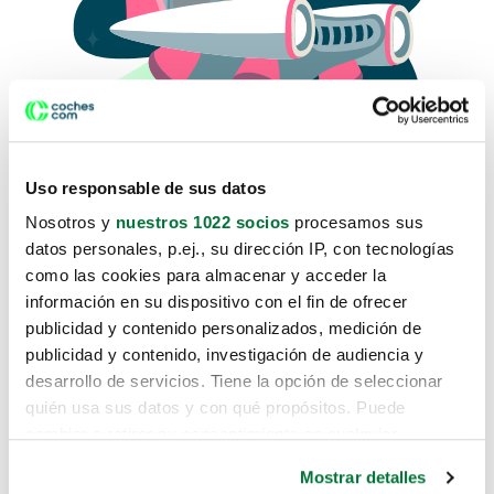
Uso responsable de sus datos
Nosotros y
nuestros 1022 socios
procesamos sus
datos personales, p.ej., su dirección IP, con tecnologías
como las cookies para almacenar y acceder la
Lo sentimos, no sabemos como
información en su dispositivo con el fin de ofrecer
te hemos traido hasta aquí.
publicidad y contenido personalizados, medición de
publicidad y contenido, investigación de audiencia y
desarrollo de servicios. Tiene la opción de seleccionar
Pero puedes encontrar el coche que estás
quién usa sus datos y con qué propósitos. Puede
buscando en alguno de estos enlaces:
cambiar o retirar su consentimiento en cualquier
momento desde la Declaración de cookies o clicando en
Coches nuevos
Mostrar detalles
el Menú de consentimiento.