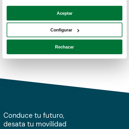
Coches de segunda mano
Si lo permite, también quisiéramos:
Aceptar
Recopilar información sobre su ubicación geográfica
Coches de km0
que puede tener una precisión de varios metros
Configurar
Coches de renting
Identificar su dispositivo analizándolo activamente
para buscar características específicas (huellas
Rechazar
digitales)
Obtenga más información sobre cómo se procesan sus
datos personales y establezca sus preferencias en la
sección de datos
. Puede cambiar o retirar su
consentimiento en cualquier momento en la Declaración
de cookies.
Las cookies de este sitio web se usan para personalizar
el contenido y los anuncios, ofrecer funciones de redes
sociales y analizar el tráfico. Además, compartimos
Conduce tu futuro,
información sobre el uso que haga del sitio web con
desata tu movilidad
nuestros partners de redes sociales, publicidad y análisis