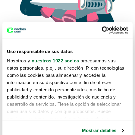
Uso responsable de sus datos
Nosotros y
nuestros 1022 socios
procesamos sus
datos personales, p.ej., su dirección IP, con tecnologías
como las cookies para almacenar y acceder la
Lo sentimos, no sabemos como
información en su dispositivo con el fin de ofrecer
te hemos traido hasta aquí.
publicidad y contenido personalizados, medición de
publicidad y contenido, investigación de audiencia y
desarrollo de servicios. Tiene la opción de seleccionar
Pero puedes encontrar el coche que estás
quién usa sus datos y con qué propósitos. Puede
buscando en alguno de estos enlaces:
cambiar o retirar su consentimiento en cualquier
momento desde la Declaración de cookies o clicando en
Coches nuevos
Mostrar detalles
el Menú de consentimiento.