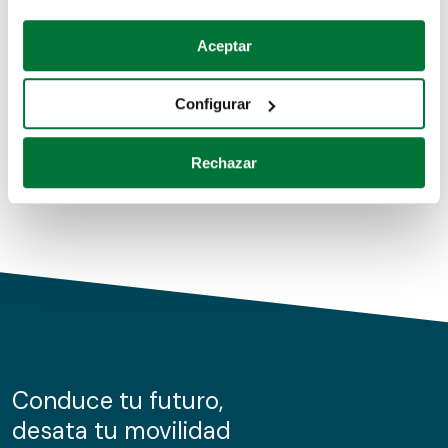
Coches de segunda mano
Si lo permite, también quisiéramos:
Aceptar
Recopilar información sobre su ubicación geográfica
Coches de km0
que puede tener una precisión de varios metros
Configurar
Coches de renting
Identificar su dispositivo analizándolo activamente
para buscar características específicas (huellas
Rechazar
digitales)
Obtenga más información sobre cómo se procesan sus
datos personales y establezca sus preferencias en la
sección de datos
. Puede cambiar o retirar su
consentimiento en cualquier momento en la Declaración
de cookies.
Las cookies de este sitio web se usan para personalizar
el contenido y los anuncios, ofrecer funciones de redes
sociales y analizar el tráfico. Además, compartimos
Conduce tu futuro,
información sobre el uso que haga del sitio web con
desata tu movilidad
nuestros partners de redes sociales, publicidad y análisis