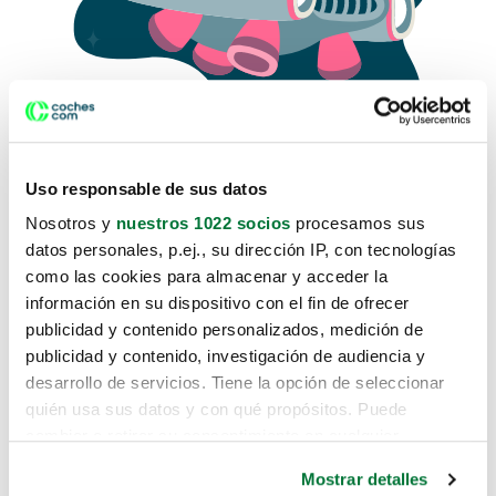
Uso responsable de sus datos
Nosotros y
nuestros 1022 socios
procesamos sus
datos personales, p.ej., su dirección IP, con tecnologías
como las cookies para almacenar y acceder la
Lo sentimos, no sabemos como
información en su dispositivo con el fin de ofrecer
te hemos traido hasta aquí.
publicidad y contenido personalizados, medición de
publicidad y contenido, investigación de audiencia y
desarrollo de servicios. Tiene la opción de seleccionar
Pero puedes encontrar el coche que estás
quién usa sus datos y con qué propósitos. Puede
buscando en alguno de estos enlaces:
cambiar o retirar su consentimiento en cualquier
momento desde la Declaración de cookies o clicando en
Coches nuevos
Mostrar detalles
el Menú de consentimiento.