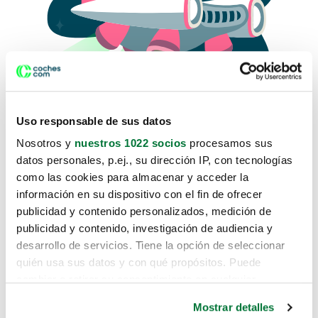
Uso responsable de sus datos
Nosotros y
nuestros 1022 socios
procesamos sus
datos personales, p.ej., su dirección IP, con tecnologías
como las cookies para almacenar y acceder la
Lo sentimos, no sabemos como
información en su dispositivo con el fin de ofrecer
te hemos traido hasta aquí.
publicidad y contenido personalizados, medición de
publicidad y contenido, investigación de audiencia y
desarrollo de servicios. Tiene la opción de seleccionar
Pero puedes encontrar el coche que estás
quién usa sus datos y con qué propósitos. Puede
buscando en alguno de estos enlaces:
cambiar o retirar su consentimiento en cualquier
momento desde la Declaración de cookies o clicando en
Coches nuevos
Mostrar detalles
el Menú de consentimiento.