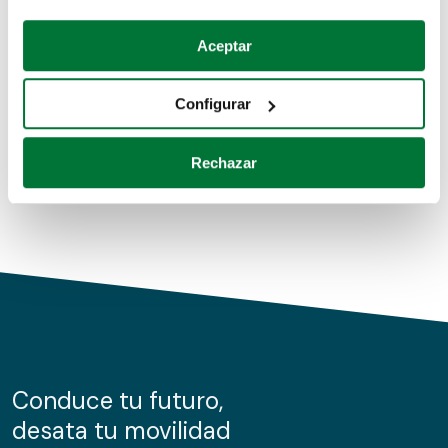
Coches de segunda mano
Si lo permite, también quisiéramos:
Aceptar
Recopilar información sobre su ubicación geográfica
Coches de km0
que puede tener una precisión de varios metros
Configurar
Coches de renting
Identificar su dispositivo analizándolo activamente
para buscar características específicas (huellas
Rechazar
digitales)
Obtenga más información sobre cómo se procesan sus
datos personales y establezca sus preferencias en la
sección de datos
. Puede cambiar o retirar su
consentimiento en cualquier momento en la Declaración
de cookies.
Las cookies de este sitio web se usan para personalizar
el contenido y los anuncios, ofrecer funciones de redes
sociales y analizar el tráfico. Además, compartimos
Conduce tu futuro,
información sobre el uso que haga del sitio web con
desata tu movilidad
nuestros partners de redes sociales, publicidad y análisis