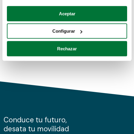
Coches de segunda mano
Si lo permite, también quisiéramos:
Aceptar
Recopilar información sobre su ubicación geográfica
Coches de km0
que puede tener una precisión de varios metros
Configurar
Coches de renting
Identificar su dispositivo analizándolo activamente
para buscar características específicas (huellas
Rechazar
digitales)
Obtenga más información sobre cómo se procesan sus
datos personales y establezca sus preferencias en la
sección de datos
. Puede cambiar o retirar su
consentimiento en cualquier momento en la Declaración
de cookies.
Las cookies de este sitio web se usan para personalizar
el contenido y los anuncios, ofrecer funciones de redes
sociales y analizar el tráfico. Además, compartimos
Conduce tu futuro,
información sobre el uso que haga del sitio web con
desata tu movilidad
nuestros partners de redes sociales, publicidad y análisis