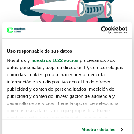
Uso responsable de sus datos
Nosotros y
nuestros 1022 socios
procesamos sus
datos personales, p.ej., su dirección IP, con tecnologías
como las cookies para almacenar y acceder la
Lo sentimos, no sabemos como
información en su dispositivo con el fin de ofrecer
te hemos traido hasta aquí.
publicidad y contenido personalizados, medición de
publicidad y contenido, investigación de audiencia y
desarrollo de servicios. Tiene la opción de seleccionar
Pero puedes encontrar el coche que estás
quién usa sus datos y con qué propósitos. Puede
buscando en alguno de estos enlaces:
cambiar o retirar su consentimiento en cualquier
momento desde la Declaración de cookies o clicando en
Coches nuevos
Mostrar detalles
el Menú de consentimiento.