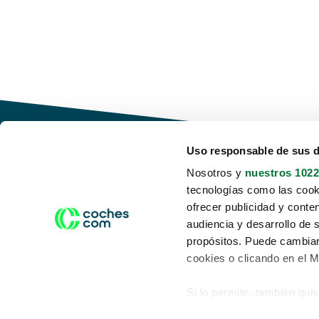
Uso responsable de sus 
Nosotros y
nuestros 1022
tecnologías como las cooki
Conduce tu futuro,
ofrecer publicidad y conte
desata tu movilidad
audiencia y desarrollo de 
propósitos. Puede cambiar
cookies o clicando en el 
Si lo permite, también qui
Acerca de nosotros
Aviso legal
Recopilar información