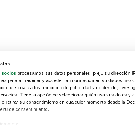
datos
 socios
procesamos sus datos personales, p.ej., su dirección I
es para almacenar y acceder la información en su dispositivo co
nido personalizados, medición de publicidad y contenido, investi
servicios. Tiene la opción de seleccionar quién usa sus datos y 
 o retirar su consentimiento en cualquier momento desde la Dec
Menú de consentimiento.
siéramos:
Aviso protección de datos
 sobre su ubicación geográfica que puede tener una precisión de