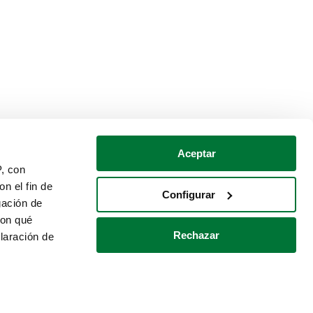
Aceptar
P, con
n el fin de
Configurar
gación de
con qué
Rechazar
laración de
Política de cookies
Contacto
 varios metros