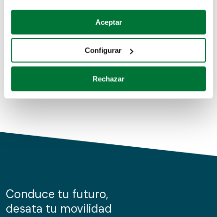
Coches de segunda mano
Si lo permite, también quisiéramos:
Aceptar
Recopilar información sobre su ubicación geográfica
Coches de km0
que puede tener una precisión de varios metros
Configurar
Coches de renting
Identificar su dispositivo analizándolo activamente
para buscar características específicas (huellas
Rechazar
digitales)
Obtenga más información sobre cómo se procesan sus
datos personales y establezca sus preferencias en la
sección de datos
. Puede cambiar o retirar su
consentimiento en cualquier momento en la Declaración
de cookies.
Las cookies de este sitio web se usan para personalizar
el contenido y los anuncios, ofrecer funciones de redes
sociales y analizar el tráfico. Además, compartimos
Conduce tu futuro,
información sobre el uso que haga del sitio web con
desata tu movilidad
nuestros partners de redes sociales, publicidad y análisis