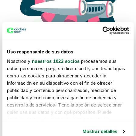
Uso responsable de sus datos
Nosotros y
nuestros 1022 socios
procesamos sus
datos personales, p.ej., su dirección IP, con tecnologías
como las cookies para almacenar y acceder la
Lo sentimos, no sabemos como
información en su dispositivo con el fin de ofrecer
te hemos traido hasta aquí.
publicidad y contenido personalizados, medición de
publicidad y contenido, investigación de audiencia y
desarrollo de servicios. Tiene la opción de seleccionar
Pero puedes encontrar el coche que estás
quién usa sus datos y con qué propósitos. Puede
buscando en alguno de estos enlaces:
cambiar o retirar su consentimiento en cualquier
momento desde la Declaración de cookies o clicando en
Coches nuevos
Mostrar detalles
el Menú de consentimiento.