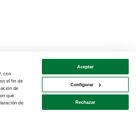
Aceptar
P, con
n el fin de
Configurar
gación de
con qué
Rechazar
laración de
Política de cookies
Contacto
 varios metros