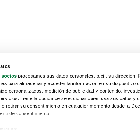
datos
 socios
procesamos sus datos personales, p.ej., su dirección I
es para almacenar y acceder la información en su dispositivo co
nido personalizados, medición de publicidad y contenido, investi
servicios. Tiene la opción de seleccionar quién usa sus datos y 
 o retirar su consentimiento en cualquier momento desde la Dec
Menú de consentimiento.
siéramos:
Aviso protección de datos
 sobre su ubicación geográfica que puede tener una precisión de