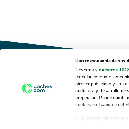
Uso responsable de sus 
Nosotros y
nuestros 1022
tecnologías como las cooki
Conduce tu futuro,
ofrecer publicidad y conte
desata tu movilidad
audiencia y desarrollo de 
propósitos. Puede cambiar
cookies o clicando en el 
Si lo permite, también qui
Acerca de nosotros
Aviso legal
Recopilar información