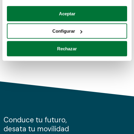
Coches de segunda mano
Si lo permite, también quisiéramos:
Aceptar
Recopilar información sobre su ubicación geográfica
Coches de km0
que puede tener una precisión de varios metros
Configurar
Coches de renting
Identificar su dispositivo analizándolo activamente
para buscar características específicas (huellas
Rechazar
digitales)
Obtenga más información sobre cómo se procesan sus
datos personales y establezca sus preferencias en la
sección de datos
. Puede cambiar o retirar su
consentimiento en cualquier momento en la Declaración
de cookies.
Las cookies de este sitio web se usan para personalizar
el contenido y los anuncios, ofrecer funciones de redes
sociales y analizar el tráfico. Además, compartimos
Conduce tu futuro,
información sobre el uso que haga del sitio web con
desata tu movilidad
nuestros partners de redes sociales, publicidad y análisis