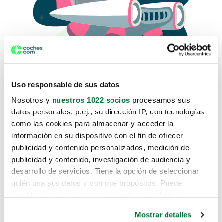
Uso responsable de sus datos
Nosotros y
nuestros 1022 socios
procesamos sus
datos personales, p.ej., su dirección IP, con tecnologías
como las cookies para almacenar y acceder la
Lo sentimos, no sabemos como
información en su dispositivo con el fin de ofrecer
te hemos traido hasta aquí.
publicidad y contenido personalizados, medición de
publicidad y contenido, investigación de audiencia y
desarrollo de servicios. Tiene la opción de seleccionar
Pero puedes encontrar el coche que estás
quién usa sus datos y con qué propósitos. Puede
buscando en alguno de estos enlaces:
cambiar o retirar su consentimiento en cualquier
momento desde la Declaración de cookies o clicando en
Coches nuevos
Mostrar detalles
el Menú de consentimiento.