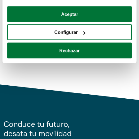
Coches de segunda mano
Si lo permite, también quisiéramos:
Aceptar
Recopilar información sobre su ubicación geográfica
Coches de km0
que puede tener una precisión de varios metros
Configurar
Coches de renting
Identificar su dispositivo analizándolo activamente
para buscar características específicas (huellas
Rechazar
digitales)
Obtenga más información sobre cómo se procesan sus
datos personales y establezca sus preferencias en la
sección de datos
. Puede cambiar o retirar su
consentimiento en cualquier momento en la Declaración
de cookies.
Las cookies de este sitio web se usan para personalizar
el contenido y los anuncios, ofrecer funciones de redes
sociales y analizar el tráfico. Además, compartimos
Conduce tu futuro,
información sobre el uso que haga del sitio web con
desata tu movilidad
nuestros partners de redes sociales, publicidad y análisis