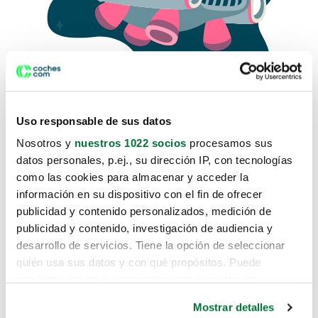
Uso responsable de sus datos
Nosotros y
nuestros 1022 socios
procesamos sus
datos personales, p.ej., su dirección IP, con tecnologías
como las cookies para almacenar y acceder la
Lo sentimos, no sabemos como
información en su dispositivo con el fin de ofrecer
te hemos traido hasta aquí.
publicidad y contenido personalizados, medición de
publicidad y contenido, investigación de audiencia y
desarrollo de servicios. Tiene la opción de seleccionar
Pero puedes encontrar el coche que estás
quién usa sus datos y con qué propósitos. Puede
buscando en alguno de estos enlaces:
cambiar o retirar su consentimiento en cualquier
momento desde la Declaración de cookies o clicando en
Coches nuevos
Mostrar detalles
el Menú de consentimiento.