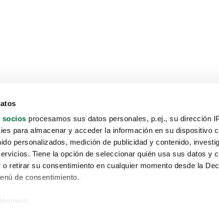
datos
 socios
procesamos sus datos personales, p.ej., su dirección I
es para almacenar y acceder la información en su dispositivo co
nido personalizados, medición de publicidad y contenido, investi
servicios. Tiene la opción de seleccionar quién usa sus datos y 
 o retirar su consentimiento en cualquier momento desde la Dec
Menú de consentimiento.
siéramos:
Aviso protección de datos
 sobre su ubicación geográfica que puede tener una precisión de