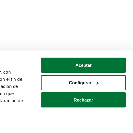
Aceptar
P, con
n el fin de
Configurar
gación de
con qué
Rechazar
laración de
Política de cookies
Contacto
 varios metros