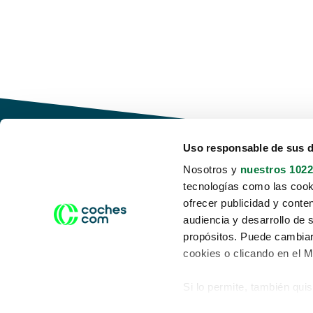
Uso responsable de sus 
Nosotros y
nuestros 1022
tecnologías como las cooki
Conduce tu futuro,
ofrecer publicidad y conte
desata tu movilidad
audiencia y desarrollo de 
propósitos. Puede cambiar
cookies o clicando en el 
Si lo permite, también qui
Acerca de nosotros
Aviso legal
Recopilar información