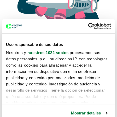
Uso responsable de sus datos
Nosotros y
nuestros 1022 socios
procesamos sus
datos personales, p.ej., su dirección IP, con tecnologías
como las cookies para almacenar y acceder la
Lo sentimos, no sabemos como
información en su dispositivo con el fin de ofrecer
te hemos traido hasta aquí.
publicidad y contenido personalizados, medición de
publicidad y contenido, investigación de audiencia y
desarrollo de servicios. Tiene la opción de seleccionar
Pero puedes encontrar el coche que estás
quién usa sus datos y con qué propósitos. Puede
buscando en alguno de estos enlaces:
cambiar o retirar su consentimiento en cualquier
momento desde la Declaración de cookies o clicando en
Coches nuevos
Mostrar detalles
el Menú de consentimiento.