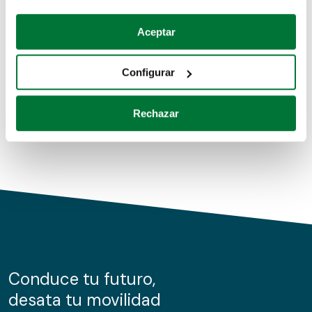
Coches de segunda mano
Si lo permite, también quisiéramos:
Aceptar
Recopilar información sobre su ubicación geográfica
Coches de km0
que puede tener una precisión de varios metros
Configurar
Coches de renting
Identificar su dispositivo analizándolo activamente
para buscar características específicas (huellas
Rechazar
digitales)
Obtenga más información sobre cómo se procesan sus
datos personales y establezca sus preferencias en la
sección de datos
. Puede cambiar o retirar su
consentimiento en cualquier momento en la Declaración
de cookies.
Las cookies de este sitio web se usan para personalizar
el contenido y los anuncios, ofrecer funciones de redes
sociales y analizar el tráfico. Además, compartimos
Conduce tu futuro,
información sobre el uso que haga del sitio web con
desata tu movilidad
nuestros partners de redes sociales, publicidad y análisis