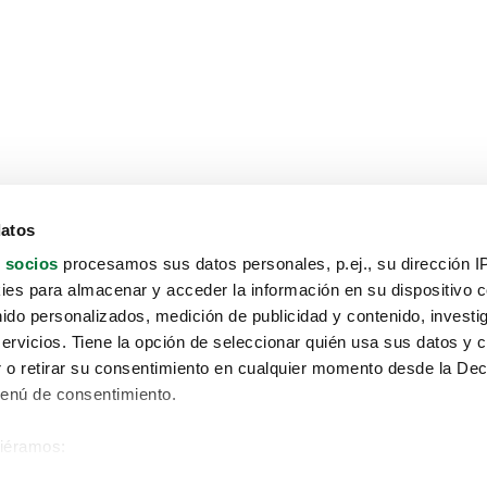
datos
 socios
procesamos sus datos personales, p.ej., su dirección I
es para almacenar y acceder la información en su dispositivo co
nido personalizados, medición de publicidad y contenido, investi
servicios. Tiene la opción de seleccionar quién usa sus datos y 
 o retirar su consentimiento en cualquier momento desde la Dec
Menú de consentimiento.
siéramos:
Aviso protección de datos
 sobre su ubicación geográfica que puede tener una precisión de