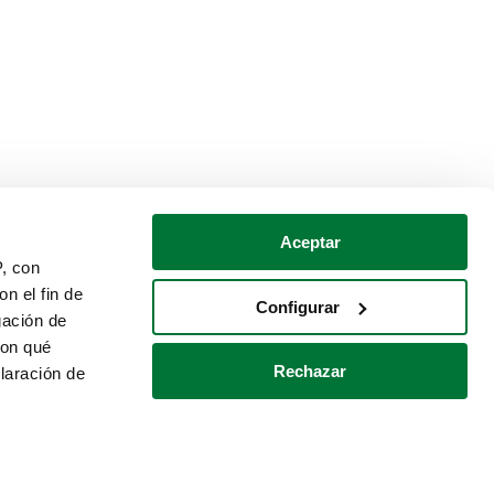
Aceptar
P, con
n el fin de
Configurar
gación de
con qué
Rechazar
laración de
Política de cookies
Contacto
 varios metros