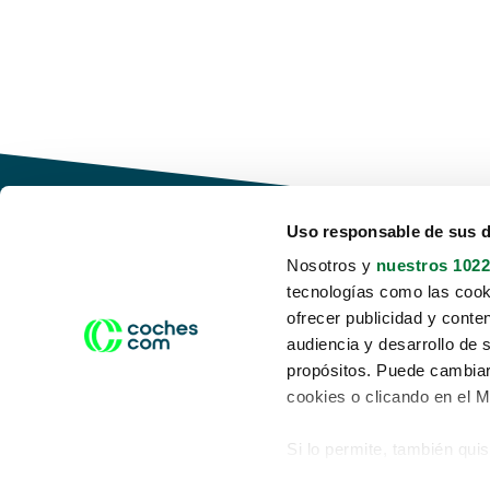
Uso responsable de sus 
Nosotros y
nuestros 1022
tecnologías como las cooki
Conduce tu futuro,
ofrecer publicidad y conte
desata tu movilidad
audiencia y desarrollo de 
propósitos. Puede cambiar
cookies o clicando en el 
Si lo permite, también qui
Acerca de nosotros
Aviso legal
Recopilar información