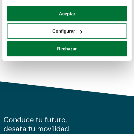
Coches de segunda mano
Si lo permite, también quisiéramos:
Aceptar
Recopilar información sobre su ubicación geográfica
Coches de km0
que puede tener una precisión de varios metros
Configurar
Coches de renting
Identificar su dispositivo analizándolo activamente
para buscar características específicas (huellas
Rechazar
digitales)
Obtenga más información sobre cómo se procesan sus
datos personales y establezca sus preferencias en la
sección de datos
. Puede cambiar o retirar su
consentimiento en cualquier momento en la Declaración
de cookies.
Las cookies de este sitio web se usan para personalizar
el contenido y los anuncios, ofrecer funciones de redes
sociales y analizar el tráfico. Además, compartimos
Conduce tu futuro,
información sobre el uso que haga del sitio web con
desata tu movilidad
nuestros partners de redes sociales, publicidad y análisis