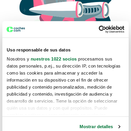
Uso responsable de sus datos
Nosotros y
nuestros 1022 socios
procesamos sus
datos personales, p.ej., su dirección IP, con tecnologías
como las cookies para almacenar y acceder la
Lo sentimos, no sabemos como
información en su dispositivo con el fin de ofrecer
te hemos traido hasta aquí.
publicidad y contenido personalizados, medición de
publicidad y contenido, investigación de audiencia y
desarrollo de servicios. Tiene la opción de seleccionar
Pero puedes encontrar el coche que estás
quién usa sus datos y con qué propósitos. Puede
buscando en alguno de estos enlaces:
cambiar o retirar su consentimiento en cualquier
momento desde la Declaración de cookies o clicando en
Coches nuevos
Mostrar detalles
el Menú de consentimiento.