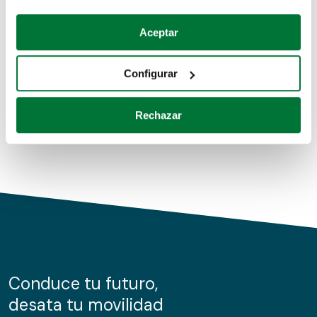
Coches de segunda mano
Si lo permite, también quisiéramos:
Aceptar
Recopilar información sobre su ubicación geográfica
Coches de km0
que puede tener una precisión de varios metros
Configurar
Coches de renting
Identificar su dispositivo analizándolo activamente
para buscar características específicas (huellas
Rechazar
digitales)
Obtenga más información sobre cómo se procesan sus
datos personales y establezca sus preferencias en la
sección de datos
. Puede cambiar o retirar su
consentimiento en cualquier momento en la Declaración
de cookies.
Las cookies de este sitio web se usan para personalizar
el contenido y los anuncios, ofrecer funciones de redes
sociales y analizar el tráfico. Además, compartimos
Conduce tu futuro,
información sobre el uso que haga del sitio web con
desata tu movilidad
nuestros partners de redes sociales, publicidad y análisis