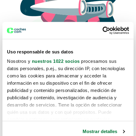
Uso responsable de sus datos
Nosotros y
nuestros 1022 socios
procesamos sus
datos personales, p.ej., su dirección IP, con tecnologías
como las cookies para almacenar y acceder la
Lo sentimos, no sabemos como
información en su dispositivo con el fin de ofrecer
te hemos traido hasta aquí.
publicidad y contenido personalizados, medición de
publicidad y contenido, investigación de audiencia y
desarrollo de servicios. Tiene la opción de seleccionar
Pero puedes encontrar el coche que estás
quién usa sus datos y con qué propósitos. Puede
buscando en alguno de estos enlaces:
cambiar o retirar su consentimiento en cualquier
momento desde la Declaración de cookies o clicando en
Coches nuevos
Mostrar detalles
el Menú de consentimiento.