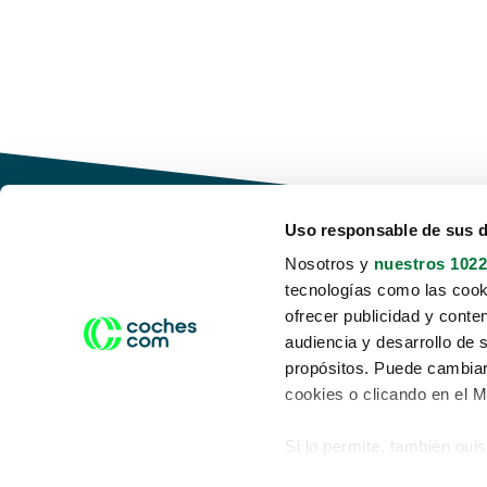
Uso responsable de sus 
Nosotros y
nuestros 1022
tecnologías como las cooki
Conduce tu futuro,
ofrecer publicidad y conte
desata tu movilidad
audiencia y desarrollo de 
propósitos. Puede cambiar
cookies o clicando en el 
Si lo permite, también qui
Acerca de nosotros
Aviso legal
Recopilar información