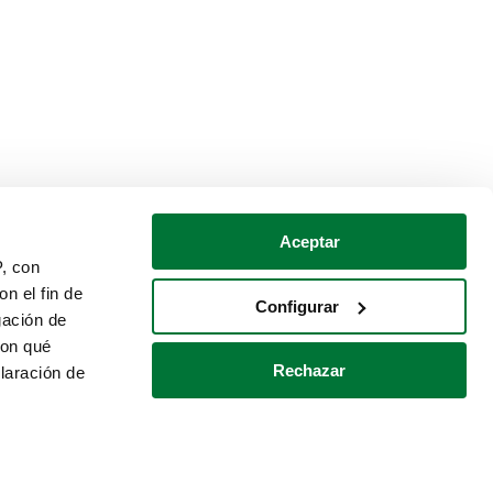
Aceptar
P, con
n el fin de
Configurar
gación de
con qué
Rechazar
laración de
Política de cookies
Contacto
 varios metros