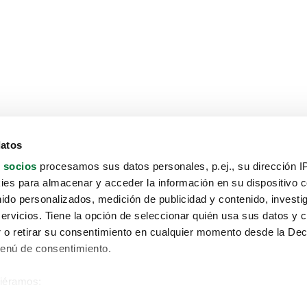
datos
 socios
procesamos sus datos personales, p.ej., su dirección I
es para almacenar y acceder la información en su dispositivo co
nido personalizados, medición de publicidad y contenido, investi
servicios. Tiene la opción de seleccionar quién usa sus datos y 
 o retirar su consentimiento en cualquier momento desde la Dec
Menú de consentimiento.
siéramos:
Aviso protección de datos
 sobre su ubicación geográfica que puede tener una precisión de