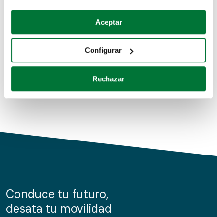
Coches de segunda mano
Si lo permite, también quisiéramos:
Aceptar
Recopilar información sobre su ubicación geográfica
Coches de km0
que puede tener una precisión de varios metros
Configurar
Coches de renting
Identificar su dispositivo analizándolo activamente
para buscar características específicas (huellas
Rechazar
digitales)
Obtenga más información sobre cómo se procesan sus
datos personales y establezca sus preferencias en la
sección de datos
. Puede cambiar o retirar su
consentimiento en cualquier momento en la Declaración
de cookies.
Las cookies de este sitio web se usan para personalizar
el contenido y los anuncios, ofrecer funciones de redes
sociales y analizar el tráfico. Además, compartimos
Conduce tu futuro,
información sobre el uso que haga del sitio web con
desata tu movilidad
nuestros partners de redes sociales, publicidad y análisis