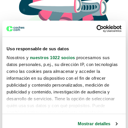
Uso responsable de sus datos
Nosotros y
nuestros 1022 socios
procesamos sus
datos personales, p.ej., su dirección IP, con tecnologías
como las cookies para almacenar y acceder la
Lo sentimos, no sabemos como
información en su dispositivo con el fin de ofrecer
te hemos traido hasta aquí.
publicidad y contenido personalizados, medición de
publicidad y contenido, investigación de audiencia y
desarrollo de servicios. Tiene la opción de seleccionar
Pero puedes encontrar el coche que estás
quién usa sus datos y con qué propósitos. Puede
buscando en alguno de estos enlaces:
cambiar o retirar su consentimiento en cualquier
momento desde la Declaración de cookies o clicando en
Coches nuevos
Mostrar detalles
el Menú de consentimiento.