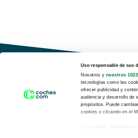
Uso responsable de sus 
Nosotros y
nuestros 1022
tecnologías como las cooki
Conduce tu futuro,
ofrecer publicidad y conte
desata tu movilidad
audiencia y desarrollo de 
propósitos. Puede cambiar
cookies o clicando en el 
Si lo permite, también qui
Acerca de nosotros
Aviso legal
Recopilar información