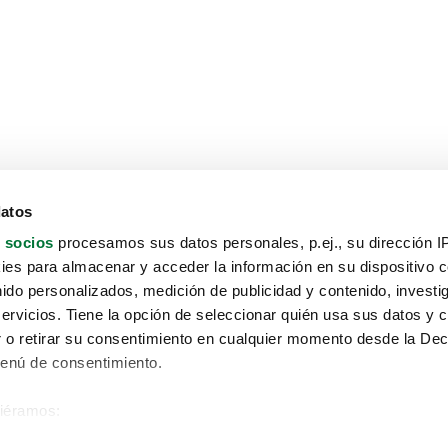
datos
 socios
procesamos sus datos personales, p.ej., su dirección I
es para almacenar y acceder la información en su dispositivo co
nido personalizados, medición de publicidad y contenido, investi
servicios. Tiene la opción de seleccionar quién usa sus datos y 
 o retirar su consentimiento en cualquier momento desde la Dec
Menú de consentimiento.
siéramos:
Aviso protección de datos
 sobre su ubicación geográfica que puede tener una precisión de