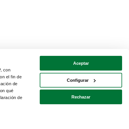
Aceptar
P, con
n el fin de
Configurar
gación de
con qué
Rechazar
laración de
Política de cookies
Contacto
 varios metros