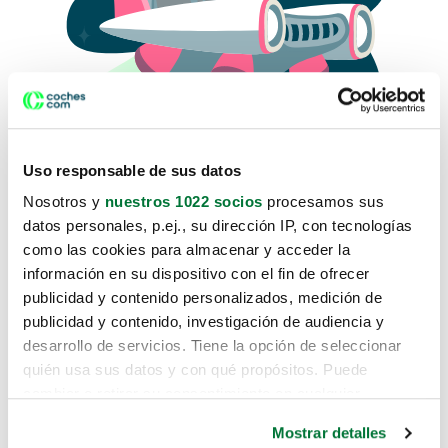
Uso responsable de sus datos
Nosotros y
nuestros 1022 socios
procesamos sus
datos personales, p.ej., su dirección IP, con tecnologías
como las cookies para almacenar y acceder la
Lo sentimos, no sabemos como
información en su dispositivo con el fin de ofrecer
te hemos traido hasta aquí.
publicidad y contenido personalizados, medición de
publicidad y contenido, investigación de audiencia y
desarrollo de servicios. Tiene la opción de seleccionar
Pero puedes encontrar el coche que estás
quién usa sus datos y con qué propósitos. Puede
buscando en alguno de estos enlaces:
cambiar o retirar su consentimiento en cualquier
momento desde la Declaración de cookies o clicando en
Coches nuevos
Mostrar detalles
el Menú de consentimiento.