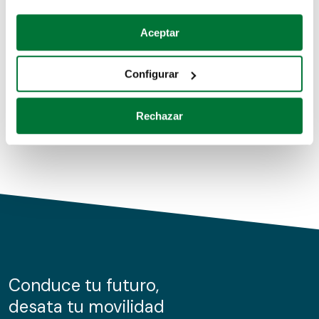
Coches de segunda mano
Si lo permite, también quisiéramos:
Aceptar
Recopilar información sobre su ubicación geográfica
Coches de km0
que puede tener una precisión de varios metros
Configurar
Coches de renting
Identificar su dispositivo analizándolo activamente
para buscar características específicas (huellas
Rechazar
digitales)
Obtenga más información sobre cómo se procesan sus
datos personales y establezca sus preferencias en la
sección de datos
. Puede cambiar o retirar su
consentimiento en cualquier momento en la Declaración
de cookies.
Las cookies de este sitio web se usan para personalizar
el contenido y los anuncios, ofrecer funciones de redes
sociales y analizar el tráfico. Además, compartimos
Conduce tu futuro,
información sobre el uso que haga del sitio web con
desata tu movilidad
nuestros partners de redes sociales, publicidad y análisis