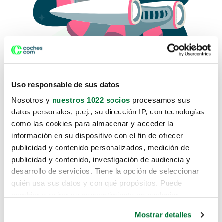
Uso responsable de sus datos
Nosotros y
nuestros 1022 socios
procesamos sus
datos personales, p.ej., su dirección IP, con tecnologías
como las cookies para almacenar y acceder la
Lo sentimos, no sabemos como
información en su dispositivo con el fin de ofrecer
te hemos traido hasta aquí.
publicidad y contenido personalizados, medición de
publicidad y contenido, investigación de audiencia y
desarrollo de servicios. Tiene la opción de seleccionar
Pero puedes encontrar el coche que estás
quién usa sus datos y con qué propósitos. Puede
buscando en alguno de estos enlaces:
cambiar o retirar su consentimiento en cualquier
momento desde la Declaración de cookies o clicando en
Coches nuevos
Mostrar detalles
el Menú de consentimiento.