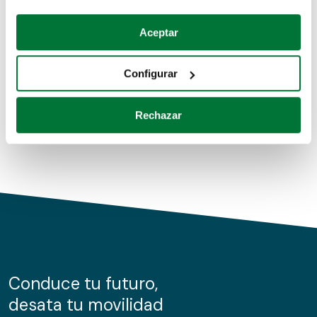
Coches de segunda mano
Si lo permite, también quisiéramos:
Aceptar
Recopilar información sobre su ubicación geográfica
Coches de km0
que puede tener una precisión de varios metros
Configurar
Coches de renting
Identificar su dispositivo analizándolo activamente
para buscar características específicas (huellas
Rechazar
digitales)
Obtenga más información sobre cómo se procesan sus
datos personales y establezca sus preferencias en la
sección de datos
. Puede cambiar o retirar su
consentimiento en cualquier momento en la Declaración
de cookies.
Las cookies de este sitio web se usan para personalizar
el contenido y los anuncios, ofrecer funciones de redes
sociales y analizar el tráfico. Además, compartimos
Conduce tu futuro,
información sobre el uso que haga del sitio web con
desata tu movilidad
nuestros partners de redes sociales, publicidad y análisis