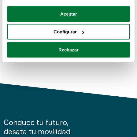
Coches de segunda mano
Si lo permite, también quisiéramos:
Aceptar
Recopilar información sobre su ubicación geográfica
Coches de km0
que puede tener una precisión de varios metros
Configurar
Coches de renting
Identificar su dispositivo analizándolo activamente
para buscar características específicas (huellas
Rechazar
digitales)
Obtenga más información sobre cómo se procesan sus
datos personales y establezca sus preferencias en la
sección de datos
. Puede cambiar o retirar su
consentimiento en cualquier momento en la Declaración
de cookies.
Las cookies de este sitio web se usan para personalizar
el contenido y los anuncios, ofrecer funciones de redes
sociales y analizar el tráfico. Además, compartimos
Conduce tu futuro,
información sobre el uso que haga del sitio web con
desata tu movilidad
nuestros partners de redes sociales, publicidad y análisis