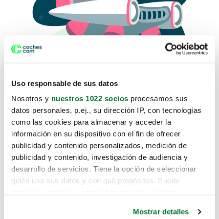
Uso responsable de sus datos
Nosotros y
nuestros 1022 socios
procesamos sus
datos personales, p.ej., su dirección IP, con tecnologías
como las cookies para almacenar y acceder la
Lo sentimos, no sabemos como
información en su dispositivo con el fin de ofrecer
te hemos traido hasta aquí.
publicidad y contenido personalizados, medición de
publicidad y contenido, investigación de audiencia y
desarrollo de servicios. Tiene la opción de seleccionar
Pero puedes encontrar el coche que estás
quién usa sus datos y con qué propósitos. Puede
buscando en alguno de estos enlaces:
cambiar o retirar su consentimiento en cualquier
momento desde la Declaración de cookies o clicando en
Coches nuevos
Mostrar detalles
el Menú de consentimiento.