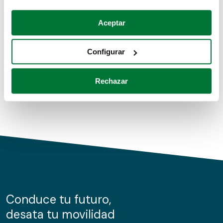
Coches de segunda mano
Si lo permite, también quisiéramos:
Aceptar
Recopilar información sobre su ubicación geográfica
Coches de km0
que puede tener una precisión de varios metros
Configurar
Coches de renting
Identificar su dispositivo analizándolo activamente
para buscar características específicas (huellas
Rechazar
digitales)
Obtenga más información sobre cómo se procesan sus
datos personales y establezca sus preferencias en la
sección de datos
. Puede cambiar o retirar su
consentimiento en cualquier momento en la Declaración
de cookies.
Las cookies de este sitio web se usan para personalizar
el contenido y los anuncios, ofrecer funciones de redes
sociales y analizar el tráfico. Además, compartimos
Conduce tu futuro,
información sobre el uso que haga del sitio web con
desata tu movilidad
nuestros partners de redes sociales, publicidad y análisis