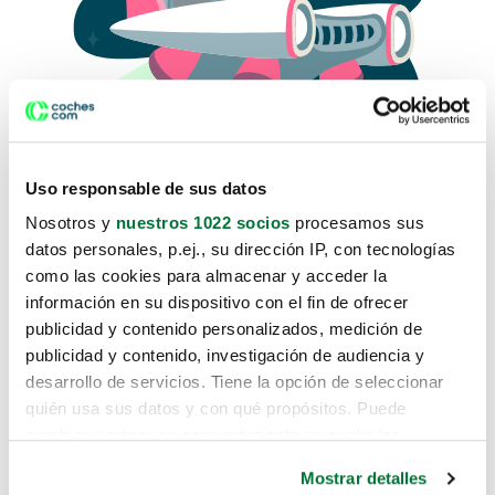
Uso responsable de sus datos
Nosotros y
nuestros 1022 socios
procesamos sus
datos personales, p.ej., su dirección IP, con tecnologías
como las cookies para almacenar y acceder la
Lo sentimos, no sabemos como
información en su dispositivo con el fin de ofrecer
te hemos traido hasta aquí.
publicidad y contenido personalizados, medición de
publicidad y contenido, investigación de audiencia y
desarrollo de servicios. Tiene la opción de seleccionar
Pero puedes encontrar el coche que estás
quién usa sus datos y con qué propósitos. Puede
buscando en alguno de estos enlaces:
cambiar o retirar su consentimiento en cualquier
momento desde la Declaración de cookies o clicando en
Coches nuevos
Mostrar detalles
el Menú de consentimiento.