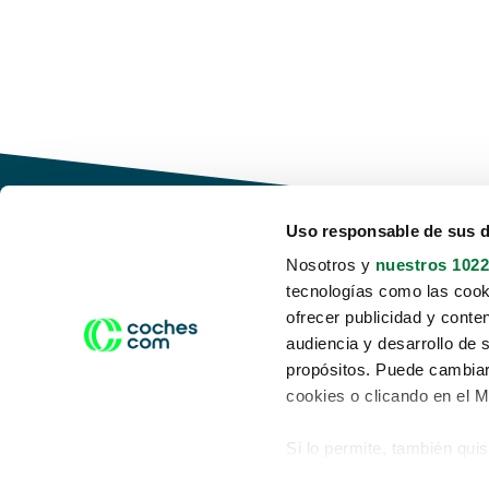
Uso responsable de sus 
Nosotros y
nuestros 1022
tecnologías como las cooki
Conduce tu futuro,
ofrecer publicidad y conte
desata tu movilidad
audiencia y desarrollo de 
propósitos. Puede cambiar
cookies o clicando en el 
Si lo permite, también qui
Acerca de nosotros
Aviso legal
Recopilar información