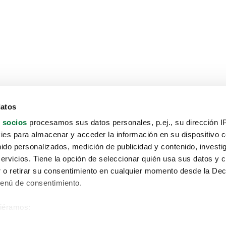
datos
 socios
procesamos sus datos personales, p.ej., su dirección I
es para almacenar y acceder la información en su dispositivo co
nido personalizados, medición de publicidad y contenido, investi
servicios. Tiene la opción de seleccionar quién usa sus datos y 
 o retirar su consentimiento en cualquier momento desde la Dec
Menú de consentimiento.
siéramos:
Aviso protección de datos
 sobre su ubicación geográfica que puede tener una precisión de