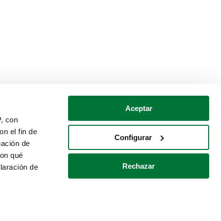
Aceptar
P, con
n el fin de
Configurar
gación de
con qué
Rechazar
laración de
Política de cookies
Contacto
 varios metros