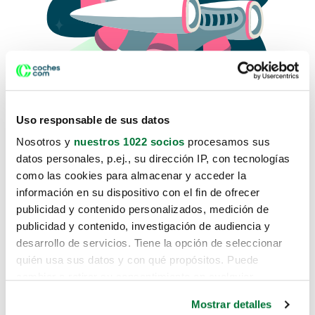
Uso responsable de sus datos
Nosotros y
nuestros 1022 socios
procesamos sus
datos personales, p.ej., su dirección IP, con tecnologías
como las cookies para almacenar y acceder la
Lo sentimos, no sabemos como
información en su dispositivo con el fin de ofrecer
te hemos traido hasta aquí.
publicidad y contenido personalizados, medición de
publicidad y contenido, investigación de audiencia y
desarrollo de servicios. Tiene la opción de seleccionar
Pero puedes encontrar el coche que estás
quién usa sus datos y con qué propósitos. Puede
buscando en alguno de estos enlaces:
cambiar o retirar su consentimiento en cualquier
momento desde la Declaración de cookies o clicando en
Coches nuevos
Mostrar detalles
el Menú de consentimiento.