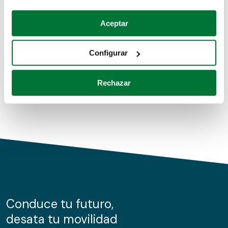
Coches de segunda mano
Si lo permite, también quisiéramos:
Aceptar
Recopilar información sobre su ubicación geográfica
Coches de km0
que puede tener una precisión de varios metros
Configurar
Coches de renting
Identificar su dispositivo analizándolo activamente
para buscar características específicas (huellas
Rechazar
digitales)
Obtenga más información sobre cómo se procesan sus
datos personales y establezca sus preferencias en la
sección de datos
. Puede cambiar o retirar su
consentimiento en cualquier momento en la Declaración
de cookies.
Las cookies de este sitio web se usan para personalizar
el contenido y los anuncios, ofrecer funciones de redes
sociales y analizar el tráfico. Además, compartimos
Conduce tu futuro,
información sobre el uso que haga del sitio web con
desata tu movilidad
nuestros partners de redes sociales, publicidad y análisis