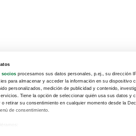
datos
 socios
procesamos sus datos personales, p.ej., su dirección I
es para almacenar y acceder la información en su dispositivo co
nido personalizados, medición de publicidad y contenido, investi
servicios. Tiene la opción de seleccionar quién usa sus datos y 
 o retirar su consentimiento en cualquier momento desde la Dec
Menú de consentimiento.
siéramos:
Aviso protección de datos
 sobre su ubicación geográfica que puede tener una precisión de