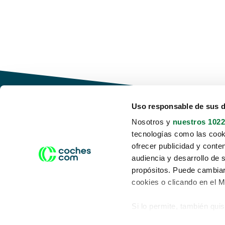
Uso responsable de sus 
Nosotros y
nuestros 1022
tecnologías como las cooki
Conduce tu futuro,
ofrecer publicidad y conte
desata tu movilidad
audiencia y desarrollo de 
propósitos. Puede cambiar
cookies o clicando en el 
Si lo permite, también qui
Acerca de nosotros
Aviso legal
Recopilar información