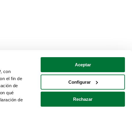
Aceptar
P, con
n el fin de
Configurar
gación de
con qué
Rechazar
laración de
Política de cookies
Contacto
 varios metros