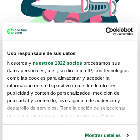
Uso responsable de sus datos
Nosotros y
nuestros 1022 socios
procesamos sus
datos personales, p.ej., su dirección IP, con tecnologías
como las cookies para almacenar y acceder la
Lo sentimos, no sabemos como
información en su dispositivo con el fin de ofrecer
te hemos traido hasta aquí.
publicidad y contenido personalizados, medición de
publicidad y contenido, investigación de audiencia y
desarrollo de servicios. Tiene la opción de seleccionar
Pero puedes encontrar el coche que estás
quién usa sus datos y con qué propósitos. Puede
buscando en alguno de estos enlaces:
cambiar o retirar su consentimiento en cualquier
momento desde la Declaración de cookies o clicando en
Coches nuevos
Mostrar detalles
el Menú de consentimiento.