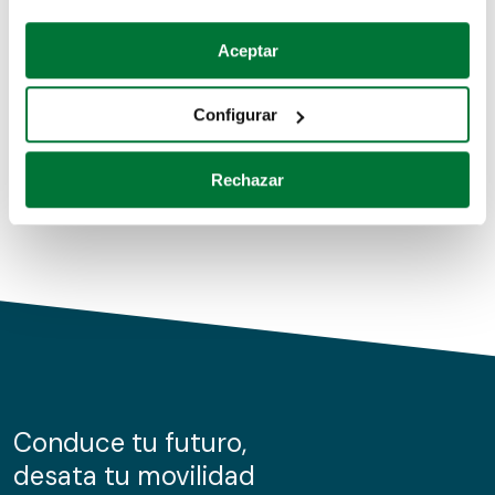
Coches de segunda mano
Si lo permite, también quisiéramos:
Aceptar
Recopilar información sobre su ubicación geográfica
Coches de km0
que puede tener una precisión de varios metros
Configurar
Coches de renting
Identificar su dispositivo analizándolo activamente
para buscar características específicas (huellas
Rechazar
digitales)
Obtenga más información sobre cómo se procesan sus
datos personales y establezca sus preferencias en la
sección de datos
. Puede cambiar o retirar su
consentimiento en cualquier momento en la Declaración
de cookies.
Las cookies de este sitio web se usan para personalizar
el contenido y los anuncios, ofrecer funciones de redes
sociales y analizar el tráfico. Además, compartimos
Conduce tu futuro,
información sobre el uso que haga del sitio web con
desata tu movilidad
nuestros partners de redes sociales, publicidad y análisis