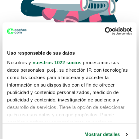
Uso responsable de sus datos
Nosotros y
nuestros 1022 socios
procesamos sus
datos personales, p.ej., su dirección IP, con tecnologías
como las cookies para almacenar y acceder la
Lo sentimos, no sabemos como
información en su dispositivo con el fin de ofrecer
te hemos traido hasta aquí.
publicidad y contenido personalizados, medición de
publicidad y contenido, investigación de audiencia y
desarrollo de servicios. Tiene la opción de seleccionar
Pero puedes encontrar el coche que estás
quién usa sus datos y con qué propósitos. Puede
buscando en alguno de estos enlaces:
cambiar o retirar su consentimiento en cualquier
momento desde la Declaración de cookies o clicando en
Coches nuevos
Mostrar detalles
el Menú de consentimiento.