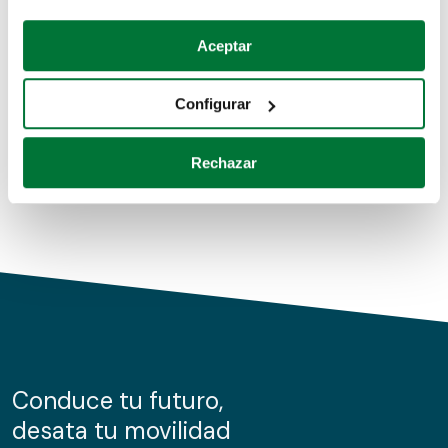
Coches de segunda mano
Si lo permite, también quisiéramos:
Aceptar
Recopilar información sobre su ubicación geográfica
Coches de km0
que puede tener una precisión de varios metros
Configurar
Coches de renting
Identificar su dispositivo analizándolo activamente
para buscar características específicas (huellas
Rechazar
digitales)
Obtenga más información sobre cómo se procesan sus
datos personales y establezca sus preferencias en la
sección de datos
. Puede cambiar o retirar su
consentimiento en cualquier momento en la Declaración
de cookies.
Las cookies de este sitio web se usan para personalizar
el contenido y los anuncios, ofrecer funciones de redes
sociales y analizar el tráfico. Además, compartimos
Conduce tu futuro,
información sobre el uso que haga del sitio web con
desata tu movilidad
nuestros partners de redes sociales, publicidad y análisis