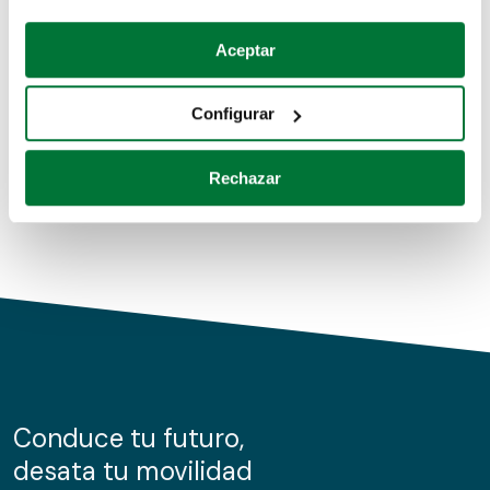
Coches de segunda mano
Si lo permite, también quisiéramos:
Aceptar
Recopilar información sobre su ubicación geográfica
Coches de km0
que puede tener una precisión de varios metros
Configurar
Coches de renting
Identificar su dispositivo analizándolo activamente
para buscar características específicas (huellas
Rechazar
digitales)
Obtenga más información sobre cómo se procesan sus
datos personales y establezca sus preferencias en la
sección de datos
. Puede cambiar o retirar su
consentimiento en cualquier momento en la Declaración
de cookies.
Las cookies de este sitio web se usan para personalizar
el contenido y los anuncios, ofrecer funciones de redes
sociales y analizar el tráfico. Además, compartimos
Conduce tu futuro,
información sobre el uso que haga del sitio web con
desata tu movilidad
nuestros partners de redes sociales, publicidad y análisis