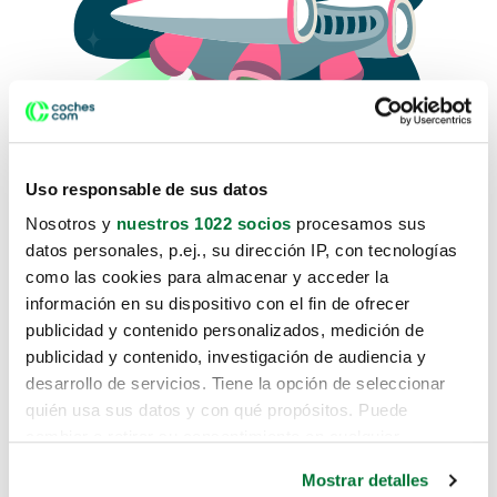
Uso responsable de sus datos
Nosotros y
nuestros 1022 socios
procesamos sus
datos personales, p.ej., su dirección IP, con tecnologías
como las cookies para almacenar y acceder la
Lo sentimos, no sabemos como
información en su dispositivo con el fin de ofrecer
te hemos traido hasta aquí.
publicidad y contenido personalizados, medición de
publicidad y contenido, investigación de audiencia y
desarrollo de servicios. Tiene la opción de seleccionar
Pero puedes encontrar el coche que estás
quién usa sus datos y con qué propósitos. Puede
buscando en alguno de estos enlaces:
cambiar o retirar su consentimiento en cualquier
momento desde la Declaración de cookies o clicando en
Coches nuevos
Mostrar detalles
el Menú de consentimiento.