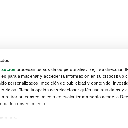
datos
 socios
procesamos sus datos personales, p.ej., su dirección I
es para almacenar y acceder la información en su dispositivo co
nido personalizados, medición de publicidad y contenido, investi
servicios. Tiene la opción de seleccionar quién usa sus datos y 
 o retirar su consentimiento en cualquier momento desde la Dec
Menú de consentimiento.
siéramos:
Aviso protección de datos
 sobre su ubicación geográfica que puede tener una precisión de