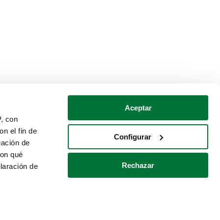
Aceptar
P, con
n el fin de
Configurar
gación de
con qué
Rechazar
laración de
Política de cookies
Contacto
 varios metros