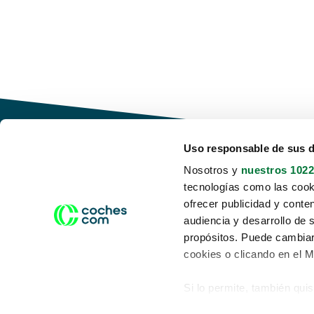
Uso responsable de sus 
Nosotros y
nuestros 1022
tecnologías como las cooki
Conduce tu futuro,
ofrecer publicidad y conte
desata tu movilidad
audiencia y desarrollo de 
propósitos. Puede cambiar
cookies o clicando en el 
Si lo permite, también qui
Acerca de nosotros
Aviso legal
Recopilar información